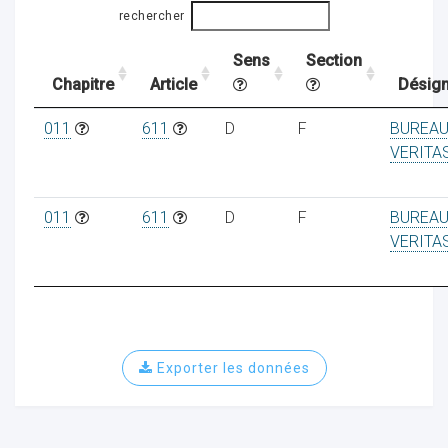
rechercher
Sens
Section
ocaux
Chapitre
Article
Désign
011
611
D
F
BUREA
VERITA
011
611
D
F
BUREA
VERITA
Exporter les données
ociations