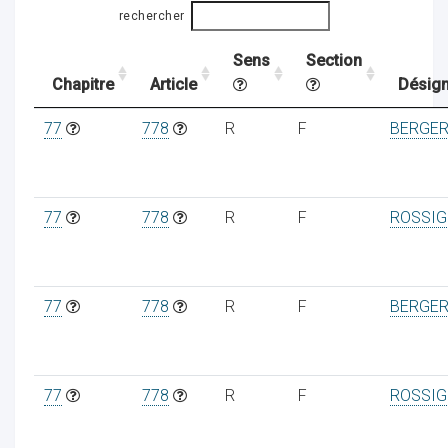
rechercher
Sens
Section
ocaux
Chapitre
Article
Désign
77
778
R
F
BERGE
77
778
R
F
ROSSIG
77
778
R
F
BERGE
ociations
77
778
R
F
ROSSIG