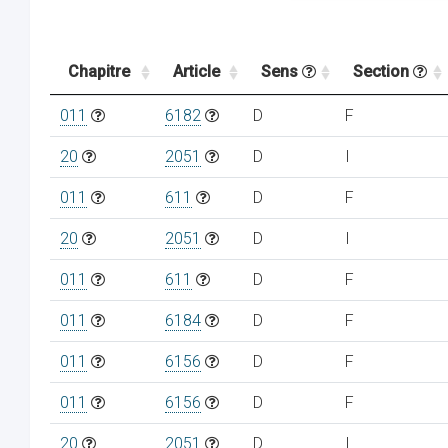
Chapitre
Article
Sens
Section
011
6182
D
F
20
2051
D
I
011
611
D
F
20
2051
D
I
011
611
D
F
011
6184
D
F
011
6156
D
F
011
6156
D
F
20
2051
D
I