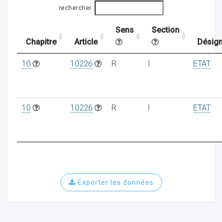
rechercher
Sens
Section
ocaux
Chapitre
Article
Désign
10
10226
R
I
ETAT
10
10226
R
I
ETAT
Exporter les données
ociations