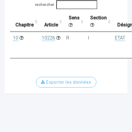
rechercher
Sens
Section
ocaux
Chapitre
Article
Désign
10
10226
R
I
ETAT
Exporter les données
ociations