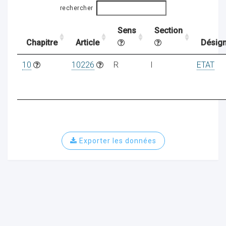
rechercher
Sens
Section
ocaux
Chapitre
Article
Désign
10
10226
R
I
ETAT
Exporter les données
ociations