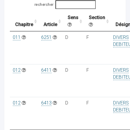
rechercher
Sens
Section
ocaux
Chapitre
Article
Désign
011
6251
D
F
DIVERS
DEBITE
012
6411
D
F
DIVERS
DEBITE
012
6413
D
F
DIVERS
DEBITE
ociations