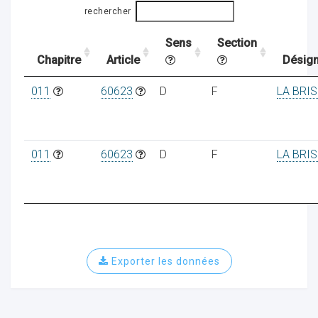
rechercher
Sens
Section
ocaux
Chapitre
Article
Désign
011
60623
D
F
LA BRI
011
60623
D
F
LA BRI
Exporter les données
ociations