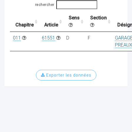
rechercher
Sens
Section
ocaux
Chapitre
Article
Désign
011
61551
D
F
GARAGE
PREAU
Exporter les données
ociations