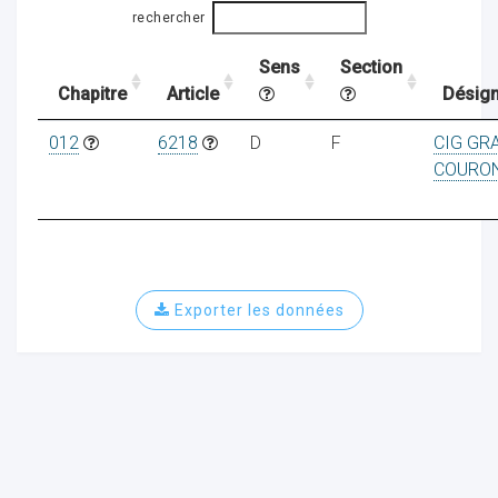
rechercher
Sens
Section
ocaux
Chapitre
Article
Désign
012
6218
D
F
CIG GR
COURO
Exporter les données
ociations