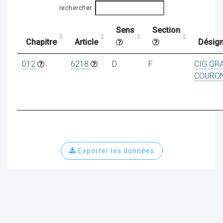
rechercher
Sens
Section
ocaux
Chapitre
Article
Désign
012
6218
D
F
CIG GR
COURO
Exporter les données
ociations