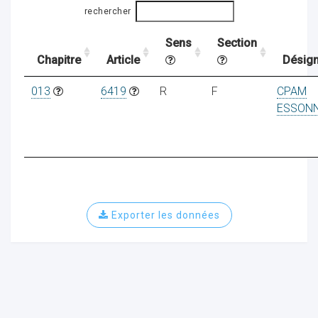
rechercher
Sens
Section
ocaux
Chapitre
Article
Désign
013
6419
R
F
CPAM
ESSON
Exporter les données
ociations