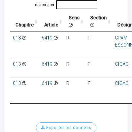
rechercher
Sens
Section
ocaux
Chapitre
Article
Désign
013
6419
R
F
CPAM
ESSON
013
6419
R
F
CIGAC
013
6419
R
F
CIGAC
ociations
Exporter les données