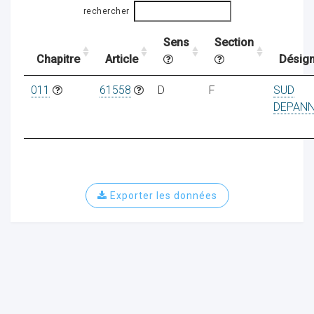
rechercher
Sens
Section
ocaux
Chapitre
Article
Désign
011
61558
D
F
SUD
DEPAN
Exporter les données
ociations