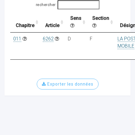
rechercher
Sens
Section
ocaux
Chapitre
Article
Désign
011
6262
D
F
LA POS
MOBILE
Exporter les données
ociations