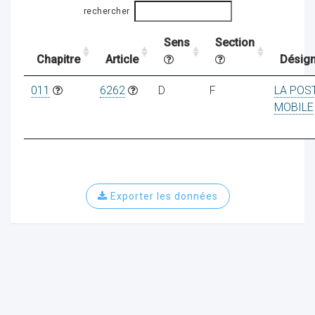
rechercher
Sens
Section
ocaux
Chapitre
Article
Désign
011
6262
D
F
LA POS
MOBILE
Exporter les données
ociations