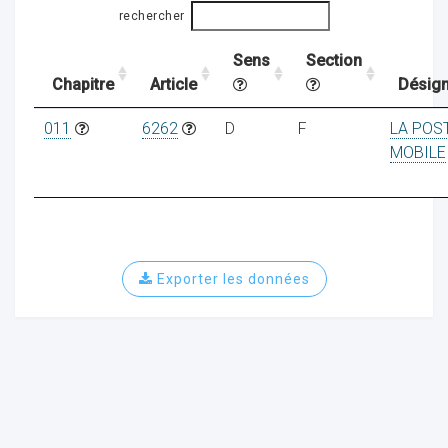
rechercher
Sens
Section
ocaux
Chapitre
Article
Désign
011
6262
D
F
LA POS
MOBILE
Exporter les données
ociations