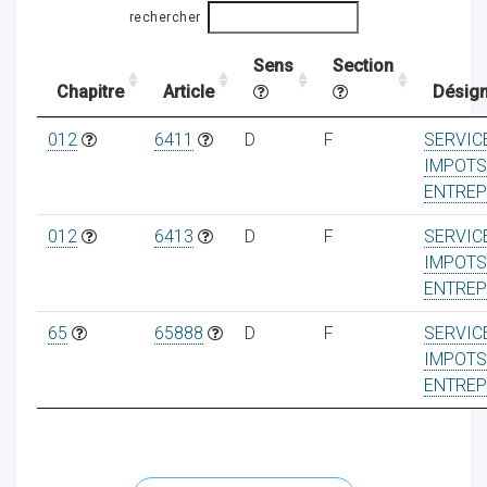
rechercher
Sens
Section
ocaux
Chapitre
Article
Désign
012
6411
D
F
SERVIC
IMPOTS
ENTREP
012
6413
D
F
SERVIC
IMPOTS
ENTREP
65
65888
D
F
SERVIC
IMPOTS
ENTREP
ociations