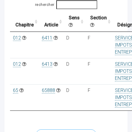
rechercher
Sens
Section
ocaux
Chapitre
Article
Désign
012
6411
D
F
SERVIC
IMPOTS
ENTREP
012
6413
D
F
SERVIC
IMPOTS
ENTREP
65
65888
D
F
SERVIC
IMPOTS
ENTREP
ociations