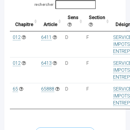
rechercher
Sens
Section
ocaux
Chapitre
Article
Désign
012
6411
D
F
SERVIC
IMPOTS
ENTREP
012
6413
D
F
SERVIC
IMPOTS
ENTREP
65
65888
D
F
SERVIC
IMPOTS
ENTREP
ociations