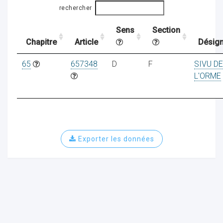
rechercher
Sens
Section
ocaux
Chapitre
Article
Désign
65
657348
D
F
SIVU DE
L'ORME
Exporter les données
ociations