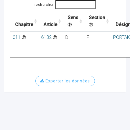
rechercher
Sens
Section
ocaux
Chapitre
Article
Désign
011
6132
D
F
PORTAK
Exporter les données
ociations