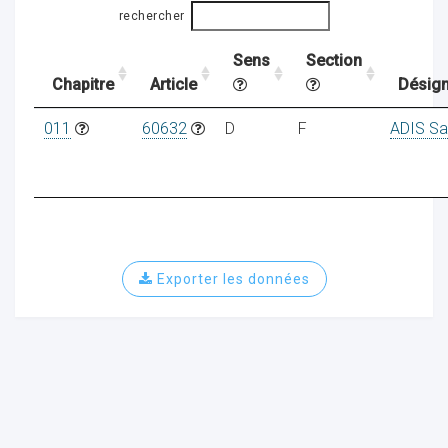
rechercher
Sens
Section
ocaux
Chapitre
Article
Désign
011
60632
D
F
ADIS Sa
Exporter les données
ociations