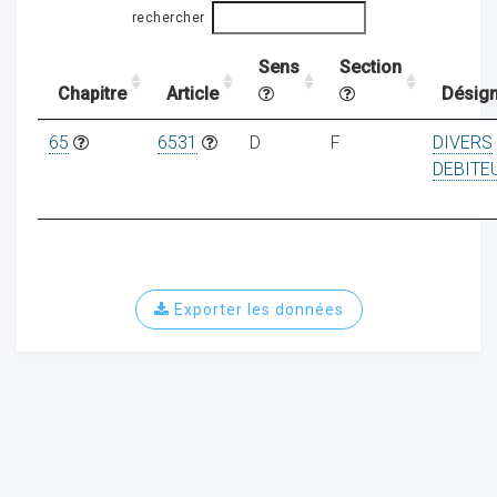
rechercher
Sens
Section
ocaux
Chapitre
Article
Désign
65
6531
D
F
DIVERS
DEBITE
Exporter les données
ociations