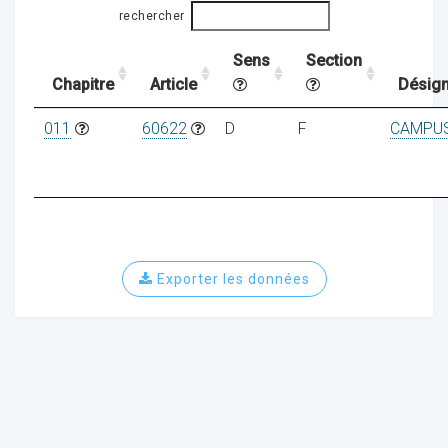
rechercher
Sens
Section
ocaux
Chapitre
Article
Désign
011
60622
D
F
CAMPU
Exporter les données
ociations