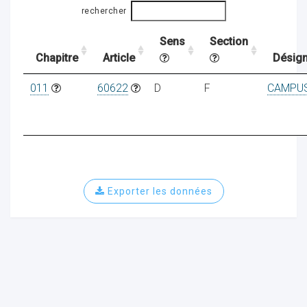
rechercher
Sens
Section
ocaux
Chapitre
Article
Désign
011
60622
D
F
CAMPU
Exporter les données
ociations