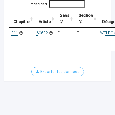
rechercher
Sens
Section
ocaux
Chapitre
Article
Désign
011
60632
D
F
WELDO
Exporter les données
ociations