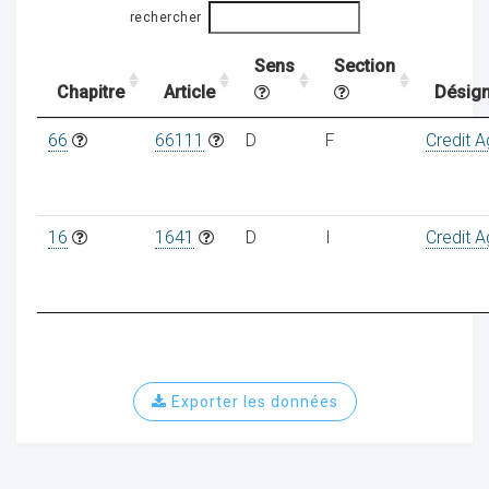
rechercher
Sens
Section
ocaux
Chapitre
Article
Désign
66
66111
D
F
Credit A
16
1641
D
I
Credit A
Exporter les données
ociations