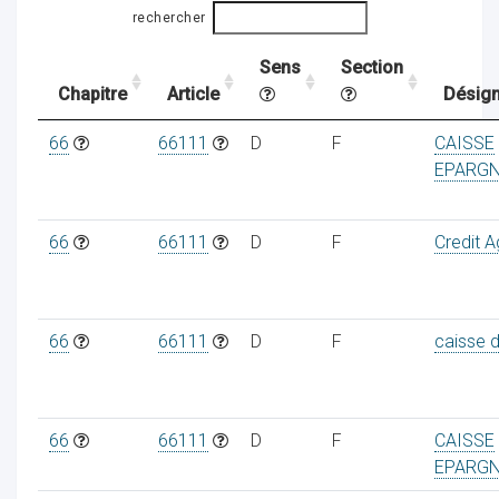
rechercher
Sens
Section
ocaux
Chapitre
Article
Désign
66
66111
D
F
CAISSE
EPARG
66
66111
D
F
Credit A
66
66111
D
F
caisse 
ociations
66
66111
D
F
CAISSE
EPARG