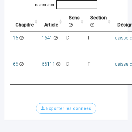
rechercher
Sens
Section
ocaux
Chapitre
Article
Désign
16
1641
D
I
caisse 
66
66111
D
F
caisse 
Exporter les données
ociations