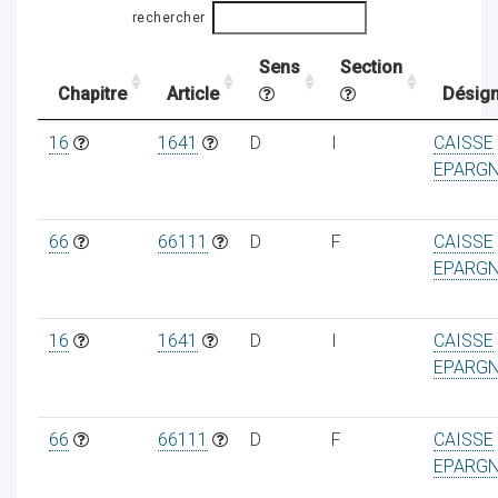
rechercher
Sens
Section
ocaux
Chapitre
Article
Désign
16
1641
D
I
CAISSE
EPARG
66
66111
D
F
CAISSE
EPARG
16
1641
D
I
CAISSE
EPARG
ociations
66
66111
D
F
CAISSE
EPARG