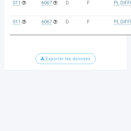
011
6067
D
F
PL DIF
011
6067
D
F
PL DIF
ur
Exporter les données