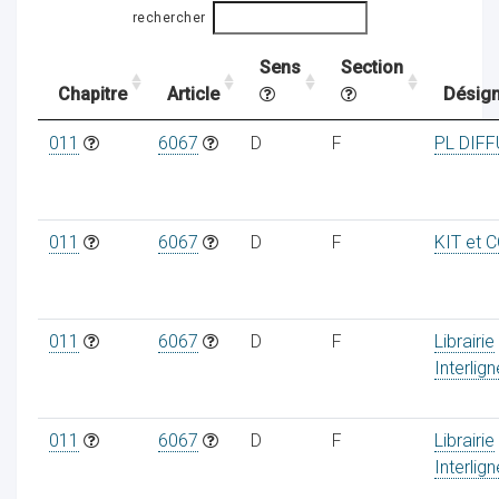
rechercher
Sens
Section
ocaux
Chapitre
Article
Désign
011
6067
D
F
PL DIF
011
6067
D
F
KIT et 
011
6067
D
F
Librairie
Interlig
ociations
011
6067
D
F
Librairie
Interlig