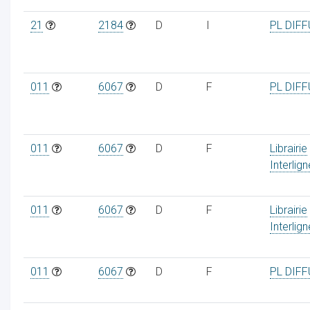
21
2184
D
I
PL DIF
011
6067
D
F
PL DIF
011
6067
D
F
Librairie
Interlig
011
6067
D
F
Librairie
Interlig
011
6067
D
F
PL DIF