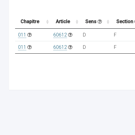
Chapitre
Article
Sens
Section
011
60612
D
F
011
60612
D
F