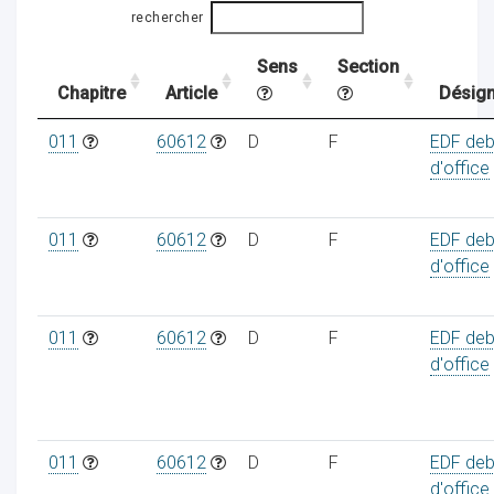
rechercher
Sens
Section
ocaux
Chapitre
Article
Désign
011
60612
D
F
EDF deb
d'office
011
60612
D
F
EDF deb
d'office
011
60612
D
F
EDF deb
d'office
ociations
011
60612
D
F
EDF deb
d'office