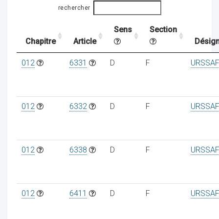
rechercher
Sens
Section
ocaux
Chapitre
Article
Désign
012
6331
D
F
URSSAF
012
6332
D
F
URSSAF
012
6338
D
F
URSSAF
ociations
012
6411
D
F
URSSAF