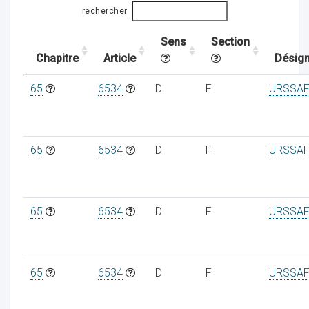
rechercher
Sens
Section
ocaux
Chapitre
Article
Désign
65
6534
D
F
URSSAF
65
6534
D
F
URSSAF
65
6534
D
F
URSSAF
ociations
65
6534
D
F
URSSAF