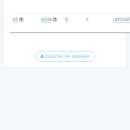
65
6534
D
F
URSSAF
ur
Exporter les données