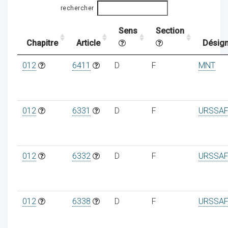
rechercher
Sens
Section
ocaux
Chapitre
Article
Désign
012
6411
D
F
MNT
012
6331
D
F
URSSAF
012
6332
D
F
URSSAF
ociations
012
6338
D
F
URSSAF