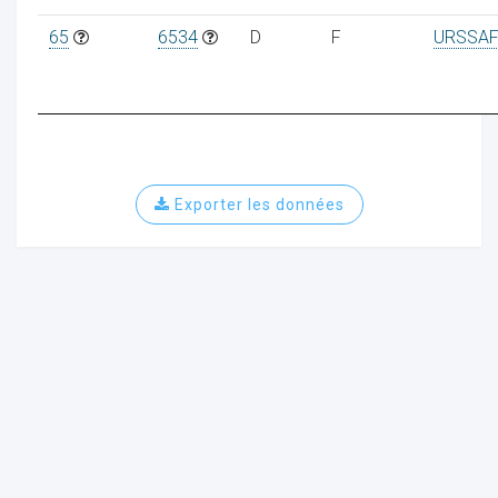
65
6534
D
F
URSSAF
ur
Exporter les données