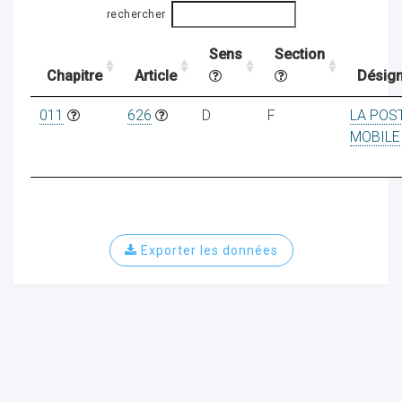
rechercher
Sens
Section
ocaux
Chapitre
Article
Désign
011
626
D
F
LA POS
MOBILE
Exporter les données
ociations