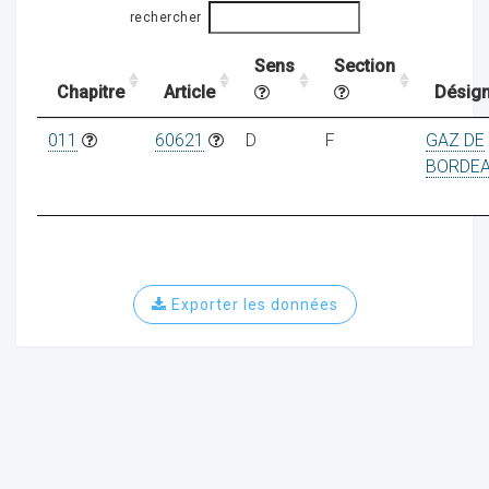
rechercher
Sens
Section
ocaux
Chapitre
Article
Désign
011
60621
D
F
GAZ DE
BORDE
Exporter les données
ociations