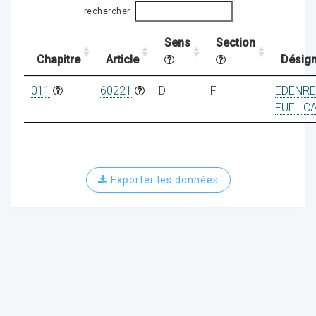
rechercher
Sens
Section
ocaux
Chapitre
Article
Désign
011
60221
D
F
EDENR
FUEL C
Exporter les données
ociations