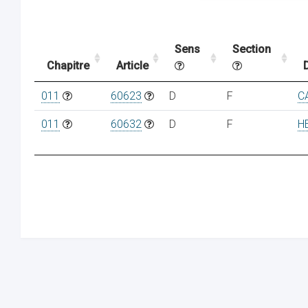
Sens
Section
Chapitre
Article
011
60623
D
F
C
011
60632
D
F
H