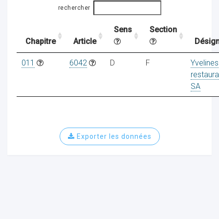
rechercher
Sens
Section
ocaux
Chapitre
Article
Désign
011
6042
D
F
Yvelines
restaura
SA
Exporter les données
ociations