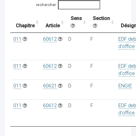
rechercher
Sens
Section
ocaux
Chapitre
Article
Désign
011
60612
D
F
EDF deb
d'office
011
60612
D
F
EDF deb
d'office
011
60621
D
F
ENGIE
011
60612
D
F
EDF deb
d'office
ociations