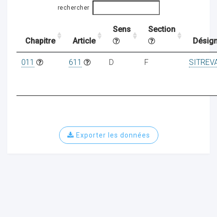
rechercher
Sens
Section
ocaux
Chapitre
Article
Désign
011
611
D
F
SITREV
Exporter les données
ociations