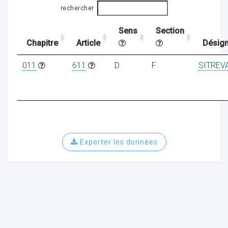
rechercher
Sens
Section
ocaux
Chapitre
Article
Désign
011
611
D
F
SITREV
Exporter les données
ociations