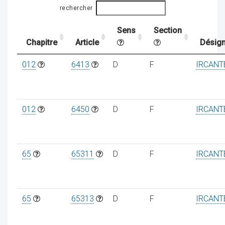
rechercher
Sens
Section
ocaux
Chapitre
Article
Désign
012
6413
D
F
IRCANT
012
6450
D
F
IRCANT
65
65311
D
F
IRCANT
ociations
65
65313
D
F
IRCANT