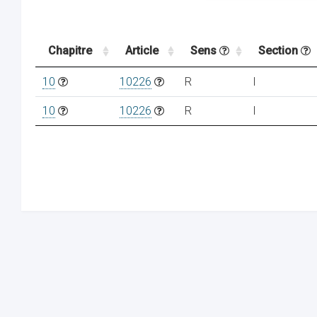
Chapitre
Article
Sens
Section
10
10226
R
I
10
10226
R
I