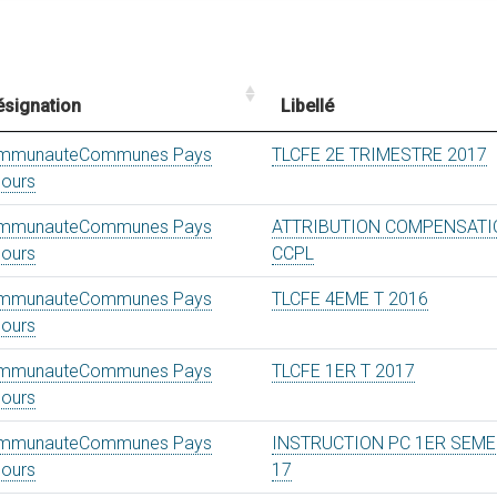
ésignation
Libellé
mmunauteCommunes Pays
TLCFE 2E TRIMESTRE 2017
ours
mmunauteCommunes Pays
ATTRIBUTION COMPENSATI
ours
CCPL
mmunauteCommunes Pays
TLCFE 4EME T 2016
ours
mmunauteCommunes Pays
TLCFE 1ER T 2017
ours
mmunauteCommunes Pays
INSTRUCTION PC 1ER SEM
ours
17