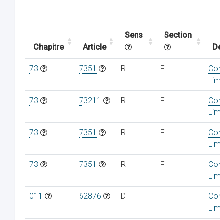
Sens
Section
Chapitre
Article
D
73
7351
R
F
Co
Lim
73
73211
R
F
Co
Lim
73
7351
R
F
Co
Lim
73
7351
R
F
Co
Lim
011
62876
D
F
Co
Lim