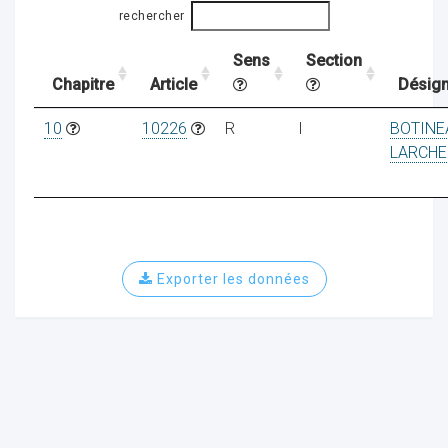
rechercher
Sens
Section
ocaux
Chapitre
Article
Désign
10
10226
R
I
BOTINE
LARCHE
Exporter les données
ociations