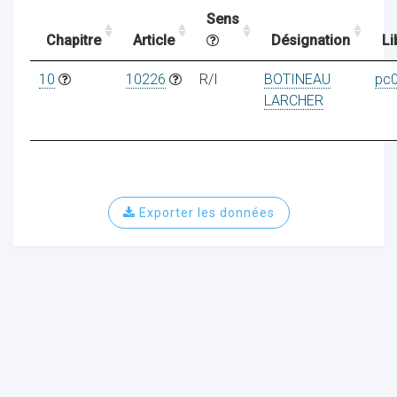
Sens
Chapitre
Article
Désignation
Li
ocaux
10
10226
R/I
BOTINEAU
pc
LARCHER
Exporter les données
ociations